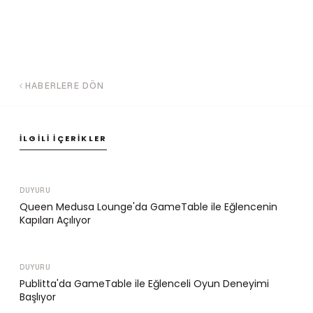
HABERLERE DÖN
İLGILI İÇERIKLER
DUYURU
Queen Medusa Lounge'da GameTable ile Eğlencenin
Kapıları Açılıyor
DUYURU
Publitta'da GameTable ile Eğlenceli Oyun Deneyimi
Başlıyor