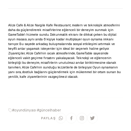
Alize Cafe & Alize Nargile Kafe Restaurant, modern ve teknolojik atmosferini
daha da güçlendirerek misafirlerine eğlenceli bir deneyim sunmak için
GameTable'ı hizmete sundu. Dokunmatik ekranı ile dikkat çeken bu dijital
oyun masası, aynı anda 6 kişiye kadar multiplayer oyun oynama imkanı
tanıyor. Bu sayede arkadaş buluşmalarında sosyal etkileşimi artırmak ve
keyifli anlar yaşamak isteyenler için ideal bir seçenek haline geliyor.
Ziyaretçiler, Alize Cafe'nin sıcak atmosferinde, GameTable sayesinde
eğlenceli vakit geçirme fırsatını yakalayacak. Teknoloji ve eğlencenin
birleştiği bu deneyim, misafirlerin unutulmaz anılar biriktirmesine olanak
tanırken, Alize Cafe'nin sunduğu lezzetlerle de birleşiyor. Oyun oynamanın
yanı sıra, dostluk bağlarını güçlendirmek için mükemmel bir ortam sunan bu
yenilik, kafe ziyaretlerinin vazgeçilmezi olacak.
#oyundünyası #güncelhaber
PAYLAŞ