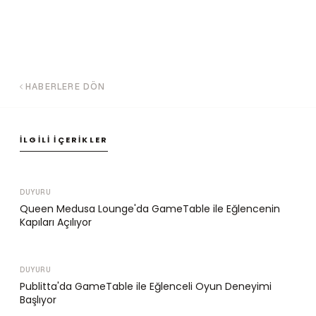
HABERLERE DÖN
İLGILI İÇERIKLER
DUYURU
Queen Medusa Lounge'da GameTable ile Eğlencenin
Kapıları Açılıyor
DUYURU
Publitta'da GameTable ile Eğlenceli Oyun Deneyimi
Başlıyor