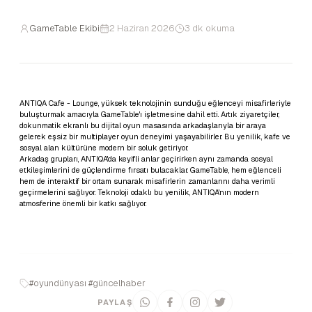
GameTable Ekibi
2 Haziran 2026
3 dk okuma
ANTIQA Cafe - Lounge, yüksek teknolojinin sunduğu eğlenceyi misafirleriyle
buluşturmak amacıyla GameTable'ı işletmesine dahil etti. Artık ziyaretçiler,
dokunmatik ekranlı bu dijital oyun masasında arkadaşlarıyla bir araya
gelerek eşsiz bir multiplayer oyun deneyimi yaşayabilirler. Bu yenilik, kafe ve
sosyal alan kültürüne modern bir soluk getiriyor.
Arkadaş grupları, ANTIQA'da keyifli anlar geçirirken aynı zamanda sosyal
etkileşimlerini de güçlendirme fırsatı bulacaklar. GameTable, hem eğlenceli
hem de interaktif bir ortam sunarak misafirlerin zamanlarını daha verimli
geçirmelerini sağlıyor. Teknoloji odaklı bu yenilik, ANTIQA'nın modern
atmosferine önemli bir katkı sağlıyor.
#oyundünyası #güncelhaber
PAYLAŞ