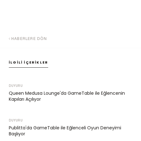
HABERLERE DÖN
İLGILI İÇERIKLER
DUYURU
Queen Medusa Lounge'da GameTable ile Eğlencenin
Kapıları Açılıyor
DUYURU
Publitta'da GameTable ile Eğlenceli Oyun Deneyimi
Başlıyor