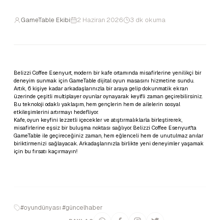
GameTable Ekibi
2 Haziran 2026
3 dk okuma
Belizzi Coffee Esenyurt, modern bir kafe ortamında misafirlerine yenilikçi bir
deneyim sunmak için GameTable dijital oyun masasını hizmetine sundu.
Artık, 6 kişiye kadar arkadaşlarınızla bir araya gelip dokunmatik ekran
üzerinde çeşitli multiplayer oyunlar oynayarak keyifli zaman geçirebilirsiniz.
Bu teknoloji odaklı yaklaşım, hem gençlerin hem de ailelerin sosyal
etkileşimlerini artırmayı hedefliyor.
Kafe, oyun keyfini lezzetli içecekler ve atıştırmalıklarla birleştirerek,
misafirlerine eşsiz bir buluşma noktası sağlıyor. Belizzi Coffee Esenyurt'ta
GameTable ile geçireceğiniz zaman, hem eğlenceli hem de unutulmaz anılar
biriktirmenizi sağlayacak. Arkadaşlarınızla birlikte yeni deneyimler yaşamak
için bu fırsatı kaçırmayın!
#oyundünyası #güncelhaber