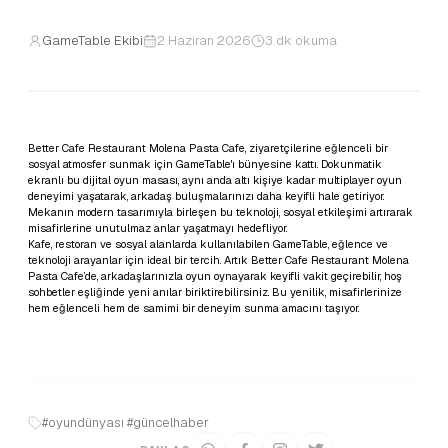
GameTable Ekibi
2 Haziran 2026
3 dk okuma
Better Cafe Restaurant Molena Pasta Cafe, ziyaretçilerine eğlenceli bir
sosyal atmosfer sunmak için GameTable'ı bünyesine kattı. Dokunmatik
ekranlı bu dijital oyun masası, aynı anda altı kişiye kadar multiplayer oyun
deneyimi yaşatarak, arkadaş buluşmalarınızı daha keyifli hale getiriyor.
Mekanın modern tasarımıyla birleşen bu teknoloji, sosyal etkileşimi artırarak
misafirlerine unutulmaz anlar yaşatmayı hedefliyor.
Kafe, restoran ve sosyal alanlarda kullanılabilen GameTable, eğlence ve
teknoloji arayanlar için ideal bir tercih. Artık Better Cafe Restaurant Molena
Pasta Cafe’de, arkadaşlarınızla oyun oynayarak keyifli vakit geçirebilir, hoş
sohbetler eşliğinde yeni anılar biriktirebilirsiniz. Bu yenilik, misafirlerinize
hem eğlenceli hem de samimi bir deneyim sunma amacını taşıyor.
#oyundünyası #güncelhaber