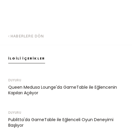
HABERLERE DÖN
İLGILI İÇERIKLER
DUYURU
Queen Medusa Lounge'da GameTable ile Eğlencenin
Kapıları Açılıyor
DUYURU
Publitta'da GameTable ile Eğlenceli Oyun Deneyimi
Başlıyor