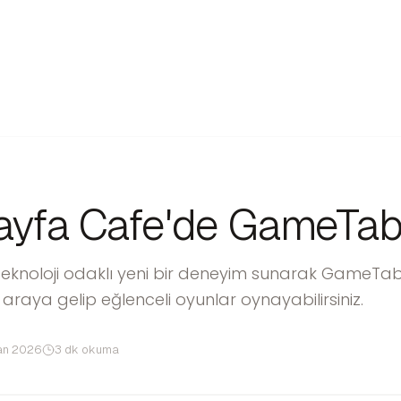
yfa Cafe'de GameTabl
knoloji odaklı yeni bir deneyim sunarak GameTable'ı
 araya gelip eğlenceli oyunlar oynayabilirsiniz.
an 2026
3 dk okuma