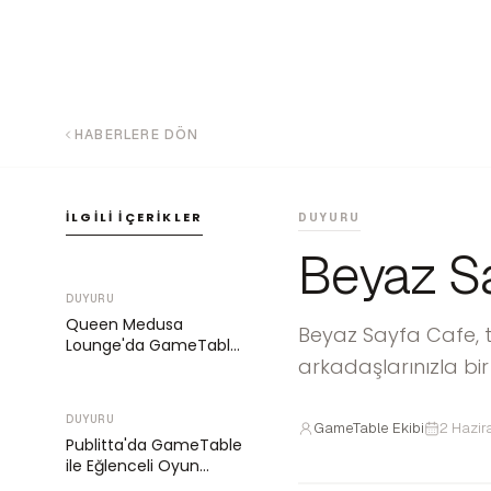
HABERLERE DÖN
İLGILI İÇERIKLER
DUYURU
Beyaz Sa
DUYURU
Queen Medusa
Beyaz Sayfa Cafe, te
Lounge'da GameTable
arkadaşlarınızla bir
ile Eğlencenin Kapıları
Açılıyor
DUYURU
GameTable Ekibi
2 Hazir
Publitta'da GameTable
ile Eğlenceli Oyun
Deneyimi Başlıyor