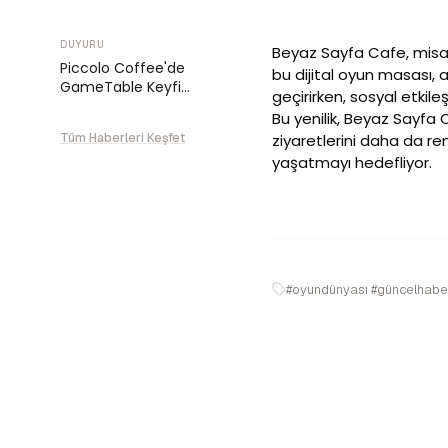
DUYURU
Beyaz Sayfa Cafe, misaf
Piccolo Coffee'de
bu dijital oyun masası, a
GameTable Keyfi
geçirirken, sosyal etkileş
Başladı!
Bu yenilik, Beyaz Sayfa
Tüm Haberleri Keşfet
ziyaretlerini daha da re
yaşatmayı hedefliyor.
#oyundünyası #güncelhabe