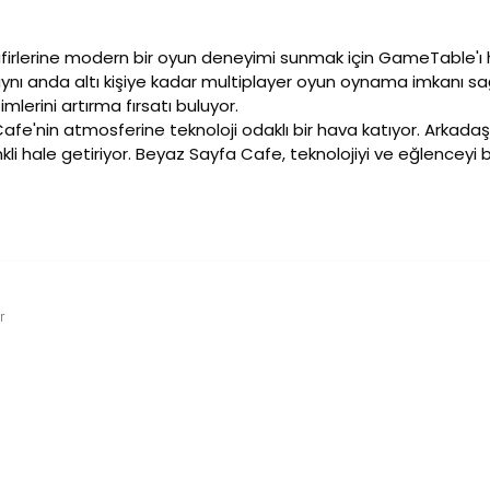
irlerine modern bir oyun deneyimi sunmak için GameTable'ı 
ynı anda altı kişiye kadar multiplayer oyun oynama imkanı sağlıyo
imlerini artırma fırsatı buluyor.
 Cafe'nin atmosferine teknoloji odaklı bir hava katıyor. Arka
nkli hale getiriyor. Beyaz Sayfa Cafe, teknolojiyi ve eğlenceyi 
r