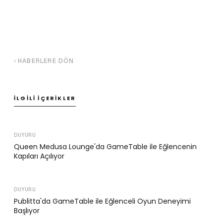
HABERLERE DÖN
İLGILI İÇERIKLER
DUYURU
Queen Medusa Lounge'da GameTable ile Eğlencenin
Kapıları Açılıyor
DUYURU
Publitta'da GameTable ile Eğlenceli Oyun Deneyimi
Başlıyor