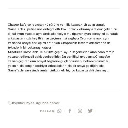
Chapee, kafe ve restoran kültürüne yenilik katacak bir adım atarak,
GameTable'ı işletmesine entegre etti. Dokunmatik ekranıyla dikkat çeken bu
dijital oyun masası, aynı anda altı kişiyle multiplayer oyun deneyimi sunarak
arkadaşlarınızla keyifli anlar geçirmenizi sağlıyor. Oyun oynamak, aynı
zamanda sosyal etkileşimi artırırken, Chapee'nin modern atmosferine de
teknolojik bir dokunuş katıyor.
Misafirler, GameTable ile birlikte çeşitli oyun seçenekleri arasından tercih
yaparak eğlenceli vakit geçirebilirler. Bu yenilikçi uygulama, Chapee'de
zaman geçirenlerin sosyal bağlarını güçlendirirken, mekanın dinamik
yapısını da zenginleştiriyor. Arkadaşlarınızla bir araya geldiğinizde,
GameTable sayesinde anılar biriktirmek hiç bu kadar zevkli olmamıştı.
#oyundünyası #güncelhaber
PAYLAŞ