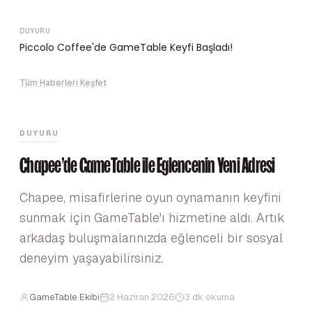
DUYURU
Piccolo Coffee'de GameTable Keyfi Başladı!
Tüm Haberleri Keşfet
DUYURU
Chapee'de GameTable ile Eğlencenin Yeni Adresi
Chapee, misafirlerine oyun oynamanın keyfini
sunmak için GameTable'ı hizmetine aldı. Artık
arkadaş buluşmalarınızda eğlenceli bir sosyal
deneyim yaşayabilirsiniz.
GameTable Ekibi
2 Haziran 2026
3 dk okuma