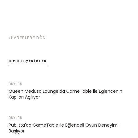
HABERLERE DÖN
İLGILI İÇERIKLER
DUYURU
Queen Medusa Lounge'da GameTable ile Eğlencenin
Kapıları Açılıyor
DUYURU
Publitta'da GameTable ile Eğlenceli Oyun Deneyimi
Başlıyor