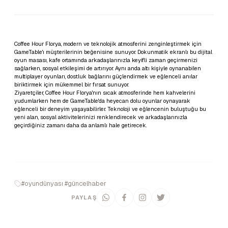
Coffee Hour Florya, modern ve teknolojik atmosferini zenginleştirmek için
GameTable'ı müşterilerinin beğenisine sunuyor. Dokunmatik ekranlı bu dijital
oyun masası, kafe ortamında arkadaşlarınızla keyifli zaman geçirmenizi
sağlarken, sosyal etkileşimi de artırıyor. Aynı anda altı kişiyle oynanabilen
multiplayer oyunları, dostluk bağlarını güçlendirmek ve eğlenceli anılar
biriktirmek için mükemmel bir fırsat sunuyor.
Ziyaretçiler, Coffee Hour Florya'nın sıcak atmosferinde hem kahvelerini
yudumlarken hem de GameTable'da heyecan dolu oyunlar oynayarak
eğlenceli bir deneyim yaşayabilirler. Teknoloji ve eğlencenin buluştuğu bu
yeni alan, sosyal aktivitelerinizi renklendirecek ve arkadaşlarınızla
geçirdiğiniz zamanı daha da anlamlı hale getirecek.
#oyundünyası #güncelhaber
PAYLAŞ