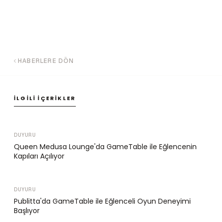
HABERLERE DÖN
İLGILI İÇERIKLER
DUYURU
Queen Medusa Lounge'da GameTable ile Eğlencenin
Kapıları Açılıyor
DUYURU
Publitta'da GameTable ile Eğlenceli Oyun Deneyimi
Başlıyor