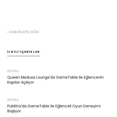
HABERLERE DÖN
İLGILI İÇERIKLER
DUYURU
Queen Medusa Lounge'da GameTable ile Eğlencenin
Kapıları Açılıyor
DUYURU
Publitta'da GameTable ile Eğlenceli Oyun Deneyimi
Başlıyor