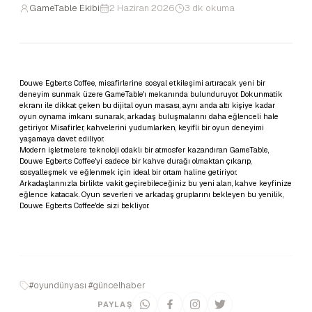
GameTable Ekibi
2 Haziran 2026
3 dk okuma
Douwe Egberts Coffee, misafirlerine sosyal etkileşimi artıracak yeni bir
deneyim sunmak üzere GameTable'ı mekanında bulunduruyor. Dokunmatik
ekranı ile dikkat çeken bu dijital oyun masası, aynı anda altı kişiye kadar
oyun oynama imkanı sunarak, arkadaş buluşmalarını daha eğlenceli hale
getiriyor. Misafirler, kahvelerini yudumlarken, keyifli bir oyun deneyimi
yaşamaya davet ediliyor.
Modern işletmelere teknoloji odaklı bir atmosfer kazandıran GameTable,
Douwe Egberts Coffee'yi sadece bir kahve durağı olmaktan çıkarıp,
sosyalleşmek ve eğlenmek için ideal bir ortam haline getiriyor.
Arkadaşlarınızla birlikte vakit geçirebileceğiniz bu yeni alan, kahve keyfinize
eğlence katacak. Oyun severleri ve arkadaş gruplarını bekleyen bu yenilik,
Douwe Egberts Coffee'de sizi bekliyor.
#oyundünyası #güncelhaber
PAYLAŞ