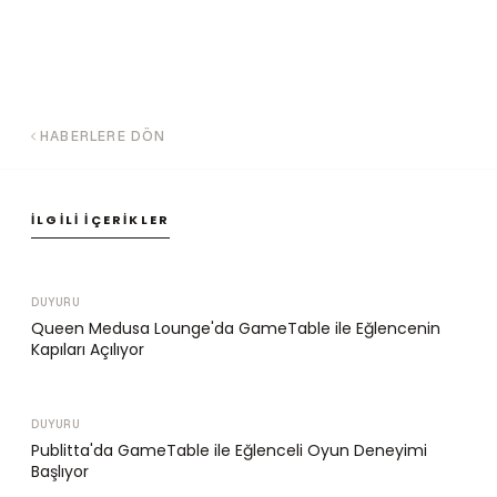
HABERLERE DÖN
İLGILI İÇERIKLER
DUYURU
Queen Medusa Lounge'da GameTable ile Eğlencenin
Kapıları Açılıyor
DUYURU
Publitta'da GameTable ile Eğlenceli Oyun Deneyimi
Başlıyor