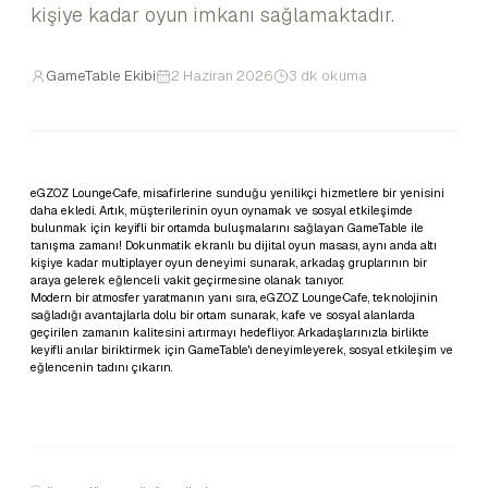
kişiye kadar oyun imkanı sağlamaktadır.
GameTable Ekibi
2 Haziran 2026
3 dk okuma
eGZOZ Lounge·Cafe, misafirlerine sunduğu yenilikçi hizmetlere bir yenisini
daha ekledi. Artık, müşterilerinin oyun oynamak ve sosyal etkileşimde
bulunmak için keyifli bir ortamda buluşmalarını sağlayan GameTable ile
tanışma zamanı! Dokunmatik ekranlı bu dijital oyun masası, aynı anda altı
kişiye kadar multiplayer oyun deneyimi sunarak, arkadaş gruplarının bir
araya gelerek eğlenceli vakit geçirmesine olanak tanıyor.
Modern bir atmosfer yaratmanın yanı sıra, eGZOZ Lounge·Cafe, teknolojinin
sağladığı avantajlarla dolu bir ortam sunarak, kafe ve sosyal alanlarda
geçirilen zamanın kalitesini artırmayı hedefliyor. Arkadaşlarınızla birlikte
keyifli anılar biriktirmek için GameTable'ı deneyimleyerek, sosyal etkileşim ve
eğlencenin tadını çıkarın.