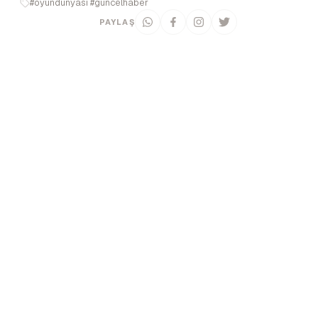
#oyundünyası #güncelhaber
PAYLAŞ