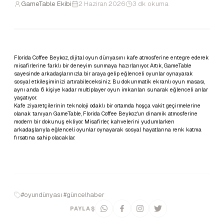
GameTable Ekibi
2 Haziran 2026
3 dk okuma
Florida Coffee Beykoz, dijital oyun dünyasını kafe atmosferine entegre ederek
misafirlerine farklı bir deneyim sunmaya hazırlanıyor. Artık, GameTable
sayesinde arkadaşlarınızla bir araya gelip eğlenceli oyunlar oynayarak
sosyal etkileşiminizi artırabileceksiniz. Bu dokunmatik ekranlı oyun masası,
aynı anda 6 kişiye kadar multiplayer oyun imkanları sunarak eğlenceli anlar
yaşatıyor.
Kafe ziyaretçilerinin teknoloji odaklı bir ortamda hoşça vakit geçirmelerine
olanak tanıyan GameTable, Florida Coffee Beykoz'un dinamik atmosferine
modern bir dokunuş ekliyor. Misafirler, kahvelerini yudumlarken
arkadaşlarıyla eğlenceli oyunlar oynayarak sosyal hayatlarına renk katma
fırsatına sahip olacaklar.
#oyundünyası #güncelhaber
PAYLAŞ