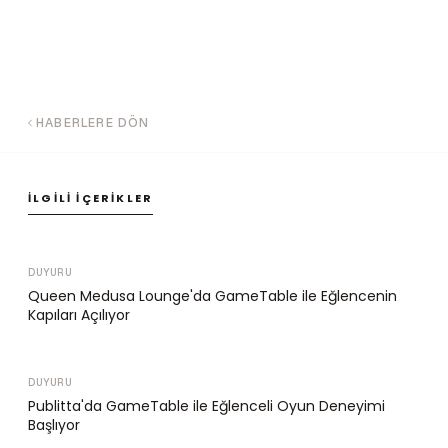
HABERLERE DÖN
İLGILI İÇERIKLER
DUYURU
Queen Medusa Lounge'da GameTable ile Eğlencenin
Kapıları Açılıyor
DUYURU
Publitta'da GameTable ile Eğlenceli Oyun Deneyimi
Başlıyor