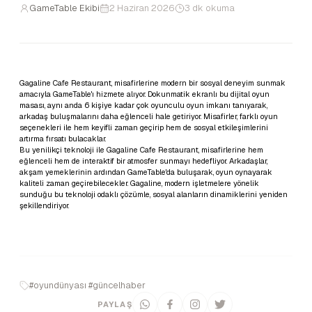
GameTable Ekibi
2 Haziran 2026
3 dk okuma
Gagaline Cafe Restaurant, misafirlerine modern bir sosyal deneyim sunmak
amacıyla GameTable'ı hizmete alıyor. Dokunmatik ekranlı bu dijital oyun
masası, aynı anda 6 kişiye kadar çok oyunculu oyun imkanı tanıyarak,
arkadaş buluşmalarını daha eğlenceli hale getiriyor. Misafirler, farklı oyun
seçenekleri ile hem keyifli zaman geçirip hem de sosyal etkileşimlerini
artırma fırsatı bulacaklar.
Bu yenilikçi teknoloji ile Gagaline Cafe Restaurant, misafirlerine hem
eğlenceli hem de interaktif bir atmosfer sunmayı hedefliyor. Arkadaşlar,
akşam yemeklerinin ardından GameTable'da buluşarak, oyun oynayarak
kaliteli zaman geçirebilecekler. Gagaline, modern işletmelere yönelik
sunduğu bu teknoloji odaklı çözümle, sosyal alanların dinamiklerini yeniden
şekillendiriyor.
#oyundünyası #güncelhaber
PAYLAŞ