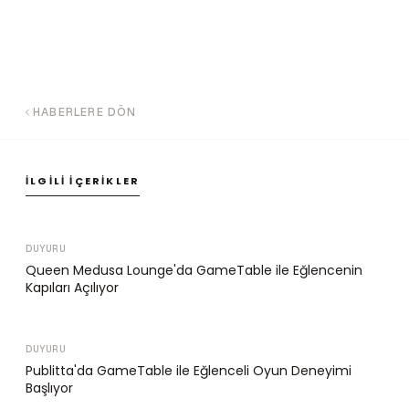
HABERLERE DÖN
İLGILI İÇERIKLER
DUYURU
Queen Medusa Lounge'da GameTable ile Eğlencenin
Kapıları Açılıyor
DUYURU
Publitta'da GameTable ile Eğlenceli Oyun Deneyimi
Başlıyor