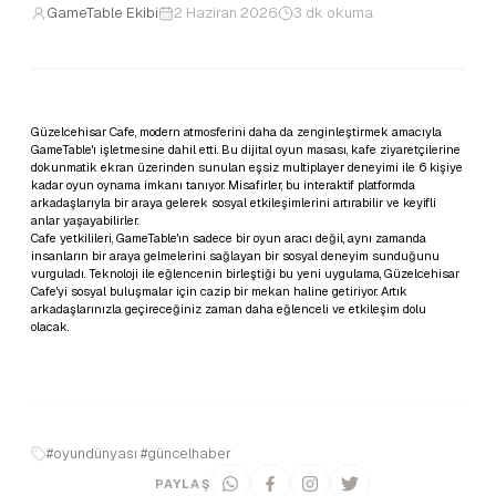
GameTable Ekibi
2 Haziran 2026
3 dk okuma
Güzelcehisar Cafe, modern atmosferini daha da zenginleştirmek amacıyla
GameTable'ı işletmesine dahil etti. Bu dijital oyun masası, kafe ziyaretçilerine
dokunmatik ekran üzerinden sunulan eşsiz multiplayer deneyimi ile 6 kişiye
kadar oyun oynama imkanı tanıyor. Misafirler, bu interaktif platformda
arkadaşlarıyla bir araya gelerek sosyal etkileşimlerini artırabilir ve keyifli
anlar yaşayabilirler.
Cafe yetkilileri, GameTable'ın sadece bir oyun aracı değil, aynı zamanda
insanların bir araya gelmelerini sağlayan bir sosyal deneyim sunduğunu
vurguladı. Teknoloji ile eğlencenin birleştiği bu yeni uygulama, Güzelcehisar
Cafe'yi sosyal buluşmalar için cazip bir mekan haline getiriyor. Artık
arkadaşlarınızla geçireceğiniz zaman daha eğlenceli ve etkileşim dolu
olacak.
#oyundünyası #güncelhaber
PAYLAŞ