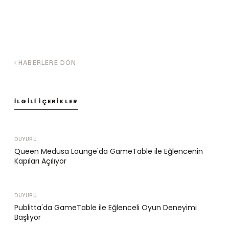
HABERLERE DÖN
İLGILI İÇERIKLER
DUYURU
Queen Medusa Lounge'da GameTable ile Eğlencenin
Kapıları Açılıyor
DUYURU
Publitta'da GameTable ile Eğlenceli Oyun Deneyimi
Başlıyor