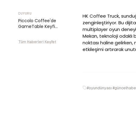
DUYURU
HK Coffee Truck, sunduğu
Piccolo Coffee'de
zenginleştiriyor. Bu dij
GameTable Keyfi
multiplayer oyun deneyi
Başladı!
Mekan, teknoloji odaklı 
Tüm Haberleri Keşfet
noktası haline gelirken,
etkileşimi artırarak unu
#oyundünyası #güncelhabe