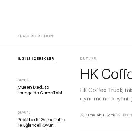
HABERLERE DÖN
İLGILI İÇERIKLER
DUYURU
HK Coffe
DUYURU
Queen Medusa
HK Coffee Truck, mis
Lounge'da GameTable
oynamanın keyfini çık
ile Eğlencenin Kapıları
Açılıyor
DUYURU
GameTable Ekibi
2 Hazir
Publitta'da GameTable
ile Eğlenceli Oyun
Deneyimi Başlıyor