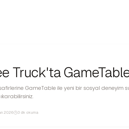
e Truck'ta GameTable
afirlerine GameTable ile yeni bir sosyal deneyim su
arabilirsiniz.
an 2026
3 dk okuma