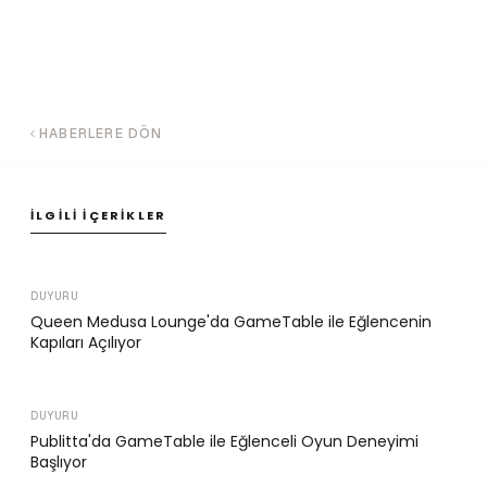
HABERLERE DÖN
İLGILI İÇERIKLER
DUYURU
Queen Medusa Lounge'da GameTable ile Eğlencenin
Kapıları Açılıyor
DUYURU
Publitta'da GameTable ile Eğlenceli Oyun Deneyimi
Başlıyor