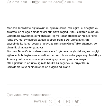
GameTable Ekibi
2 Haziran 2026
3 dk okuma
Mahsen Teras Cafe, dijital oyun dünyasını sosyal etkileşim ile birleştirerek
ziyaretçilerine eşsiz bir deneyim sunmaya başladı. Artık, mekanın sunduğu
GameTable sayesinde, aynı anda altı kişiye kadar arkadaşlarınızla birlikte
farklı oyunlar oynayarak zaman geçirebilirsiniz. Dokunmatik ekranı
sayesinde kullanıcı dostu bir arayüze sahip olan GameTable, eğlenceli ve
dinamik bir atmosfer yaratıyor.
Mahsen Teras Cafe, modern işletmelere özgü tasarımıyla birlikte, teknolojiyi
eğlence ile buluşturarak misafirlerine unutulmaz anlar yaşatmayı hedefliyor.
Arkadaş buluşmalarında keyifli vakit geçirmenin yanı sıra, sosyal
etkileşimlerinizi artırmak için de harika bir seçenek sunuyor. Gelin,
GameTable ile yeni bir eğlence anlayışına adım atın.
#oyundünyası #güncelhaber
PAYLAŞ