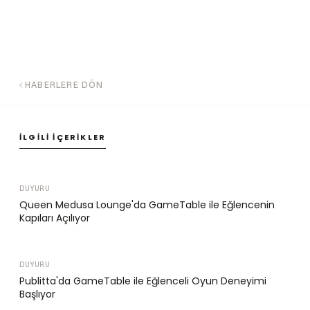
HABERLERE DÖN
İLGILI İÇERIKLER
DUYURU
Queen Medusa Lounge'da GameTable ile Eğlencenin
Kapıları Açılıyor
DUYURU
Publitta'da GameTable ile Eğlenceli Oyun Deneyimi
Başlıyor