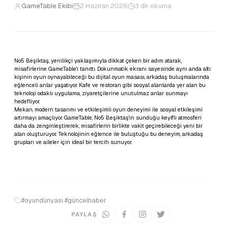
GameTable Ekibi
2 Haziran 2026
3 dk okuma
No5 Beşiktaş, yenilikçi yaklaşımıyla dikkat çeken bir adım atarak,
misafirlerine GameTable'ı tanıttı. Dokunmatik ekranı sayesinde aynı anda altı
kişinin oyun oynayabileceği bu dijital oyun masası, arkadaş buluşmalarında
eğlenceli anlar yaşatıyor. Kafe ve restoran gibi sosyal alanlarda yer alan bu
teknoloji odaklı uygulama, ziyaretçilerine unutulmaz anlar sunmayı
hedefliyor.
Mekan, modern tasarımı ve etkileşimli oyun deneyimi ile sosyal etkileşimi
artırmayı amaçlıyor. GameTable, No5 Beşiktaş'ın sunduğu keyifli atmosferi
daha da zenginleştirerek, misafirlerin birlikte vakit geçirebileceği yeni bir
alan oluşturuyor. Teknolojinin eğlence ile buluştuğu bu deneyim, arkadaş
grupları ve aileler için ideal bir tercih sunuyor.
#oyundünyası #güncelhaber
PAYLAŞ