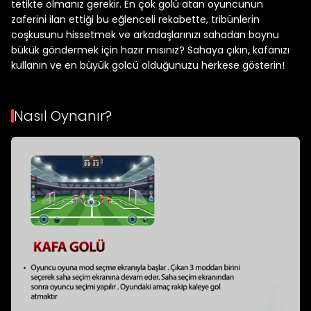
tetikte olmanız gerekir. En çok golü atan oyuncunun
zaferini ilan ettiği bu eğlenceli rekabette, tribünlerin
coşkusunu hissetmek ve arkadaşlarınızı sahadan boynu
bükük göndermek için hazır mısınız? Sahaya çıkın, kafanızı
kullanın ve en büyük golcü olduğunuzu herkese gösterin!
Nasıl Oynanır?