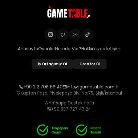
Anasayfa
Oyunlar
Nerede Var?
Hakkımızda
İletişim
İş Ortağımız Ol
Creator Ol
+90 212 706 66 40
info@gametable.com.tr
Kaptan Paşa, Piyalepaşa Blv. No:75, Şişli/İstanbul
Whatsapp Destek Hattı
+90 537 727 43 24